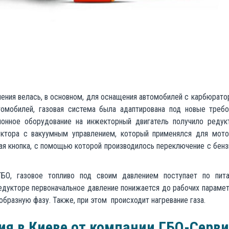
ления велась, в основном, для оснащения автомобилей с карбюрат
омобилей, газовая система была адаптирована под новые требо
лонное оборудование на инжекторный двигатель получило редук
уктора с вакуумным управлением, который применялся для мот
я кнопка, с помощью которой производилось переключение с бенз
ГБО, газовое топливо под своим давлением поступает по пит
редукторе первоначальное давление понижается до рабочих парамет
образную фазу. Также, при этом происходит нагревание газа.
ия в Киеве от компании ГБО-Серви