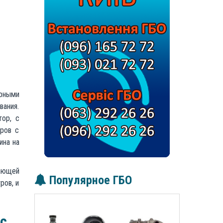
орными
вания.
тор, с
оров с
ина на
ающей
Популярное ГБО
ров, и
с