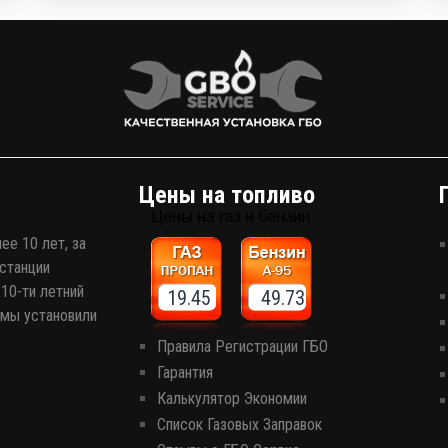
автомобиль. Но что поможет сделать его
эксплуатацию еще более выгодной? Верно,
комплект газобаллонного оборудования, которое
сэкономит кучу денег на топливе!
Цены на топливо
ее 10 лет, за
станции
10-ти летний
19.45 49.73
 мы установили
Правила Регистрации ГБО
Гарантия
Калькулятор Экономии
Список Газовых Заправок