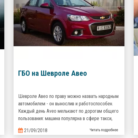
ГБО на Шевроле Авео
Шевроле Авео по праву можно назвать народным
автомобилем - он вынослив и работоспособен.
Каждый день Aveo мелькают по дорогам общего
пользования: машина популярна в сфере такси,
курьерских доставок и полюбилась украинцам как
21/09/2018
Читать подробнее
семейный надежный и неприхотливый