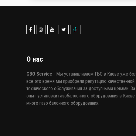
Именно поэтому производители газобаллонного
оборудования предлагают альтернативные
варианты.
О нас
GBO Service
- Мы устанавливаем ГБО в Киеве уже бол
все это время мы приобрели репутацию качественной 
технического обслуживания за доступными ценами. За 
опыт установки газобаллонного оборудования в Киеве
много газо балонного оборудования.