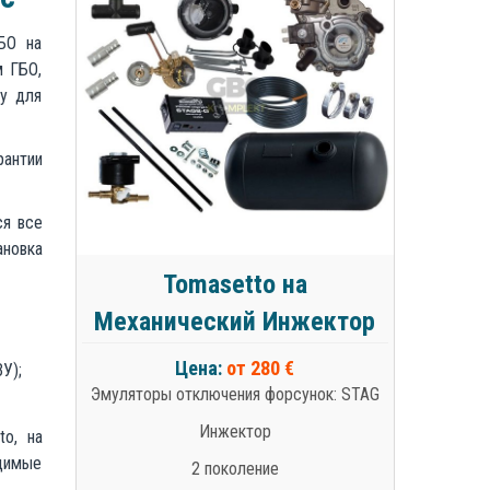
БО на
м ГБО,
цу для
рантии
ся все
новка
Tomasetto на
Механический Инжектор
Цена:
от 280 €
У);
Эмуляторы отключения форсунок: STAG
Инжектор
to, на
одимые
2 поколение