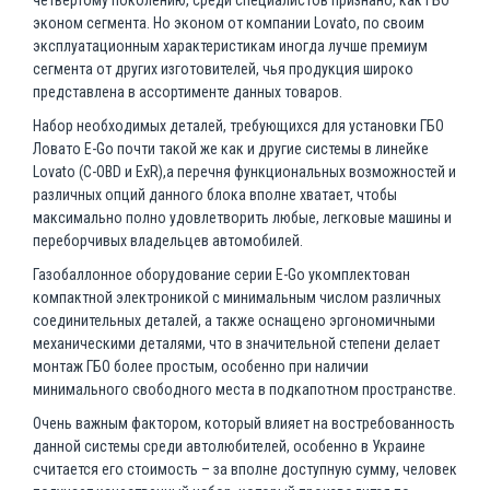
четвертому поколению, среди специалистов признано, как ГБО
эконом сегмента. Но эконом от компании Lovato, по своим
эксплуатационным характеристикам иногда лучше премиум
сегмента от других изготовителей, чья продукция широко
представлена в ассортименте данных товаров.
Набор необходимых деталей, требующихся для установки ГБО
Ловато E-Go почти такой же как и другие системы в линейке
Lovato (C-OBD и ExR),а перечня функциональных возможностей и
различных опций данного блока вполне хватает, чтобы
максимально полно удовлетворить любые, легковые машины и
переборчивых владельцев автомобилей.
Газобаллонное оборудование серии Е-Go укомплектован
компактной электроникой с минимальным числом различных
соединительных деталей, а также оснащено эргономичными
механическими деталями, что в значительной степени делает
монтаж ГБО более простым, особенно при наличии
минимального свободного места в подкапотном пространстве.
Очень важным фактором, который влияет на востребованность
данной системы среди автолюбителей, особенно в Украине
считается его стоимость – за вполне доступную сумму, человек