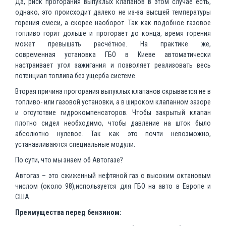
Да, риск прогорания выпуклых клапанов в этом случае есть,
однако, это происходит далеко не из-за высшей температуры
горения смеси, а скорее наоборот. Так как подобное газовое
топливо горит дольше и прогорает до конца, время горения
может превышать расчётное. На практике же,
современная установка ГБО в Киеве автоматически
настраивает угол зажигания и позволяет реализовать весь
потенциал топлива без ущерба системе.
Вторая причина прогорания выпуклых клапанов скрывается не в
топливо- или газовой установки, а в широком клапанном зазоре
и отсутствие гидрокомпенсаторов. Чтобы закрытый клапан
плотно сидел необходимо, чтобы давление на шток было
абсолютно нулевое. Так как это почти невозможно,
устанавливаются специальные модули.
По сути, что мы знаем об Автогазе?
Автогаз – это сжиженный нефтяной газ с высоким октановым
числом (около 98),используется для ГБО на авто в Европе и
США.
Преимущества перед бензином: