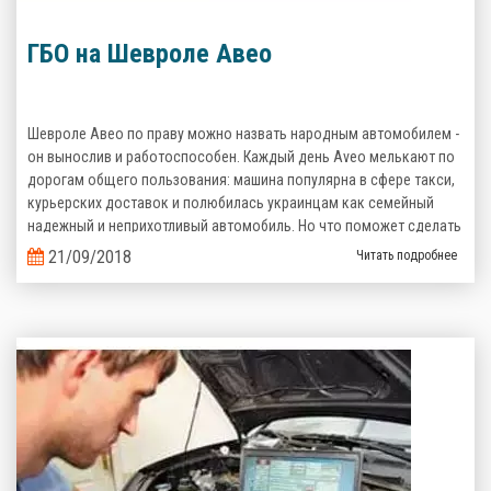
ГБО на Шевроле Авео
Шевроле Авео по праву можно назвать народным автомобилем -
он вынослив и работоспособен. Каждый день Aveo мелькают по
дорогам общего пользования: машина популярна в сфере такси,
курьерских доставок и полюбилась украинцам как семейный
надежный и неприхотливый автомобиль. Но что поможет сделать
его эксплуатацию еще более выгодной? Верно, комплект
21/09/2018
Читать подробнее
газобаллонного оборудования, которое сэкономит кучу денег на
топливе!