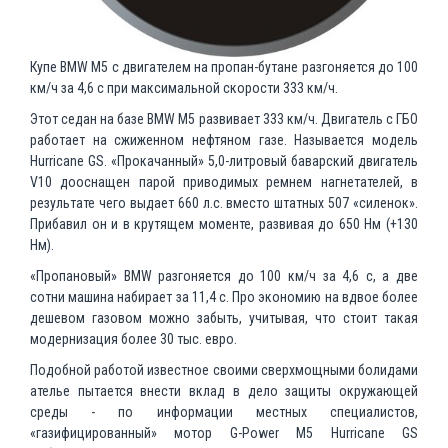
Купе BMW M5 с двигателем на пропан-бутане разгоняется до 100
км/ч за 4,6 с при максимальной скорости 333 км/ч.
Этот седан на базе BMW M5 развивает 333 км/ч. Двигатель с ГБО
работает на сжиженном нефтяном газе. Называется модель
Hurriсane GS. «Прокачанный» 5,0-литровый баварский двигатель
V10 дооснащен парой приводимых ремнем нагнетателей, в
результате чего выдает 660 л.с. вместо штатных 507 «силенок».
Прибавил он и в крутящем моменте, развивая до 650 Нм (+130
Нм).
«Пропановый» BMW разгоняется до 100 км/ч за 4,6 с, а две
сотни машина набирает за 11,4 с. Про экономию на вдвое более
дешевом газовом можно забыть, учитывая, что стоит такая
модернизация более 30 тыс. евро.
Подобной работой известное своими сверхмощными болидами
ателье пытается внести вклад в дело защиты окружающей
среды - по информации местных специалистов,
«газифицированный» мотор G-Power M5 Hurriсane GS