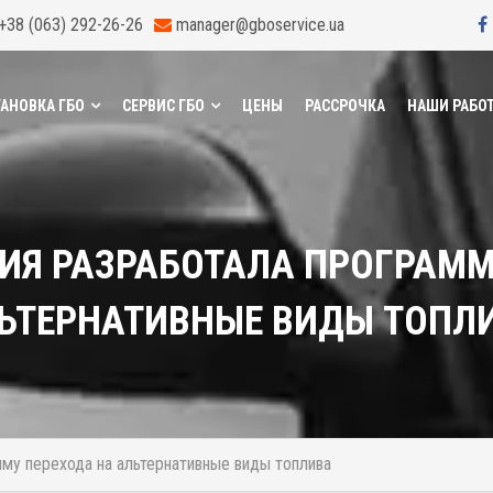
+38 (063) 292-26-26
manager@gboservice.ua
АНОВКА ГБО
СЕРВИС ГБО
ЦЕНЫ
РАССРОЧКА
НАШИ РАБО
ИЯ РАЗРАБОТАЛА ПРОГРАММ
ЬТЕРНАТИВНЫЕ ВИДЫ ТОПЛ
му перехода на альтернативные виды топлива