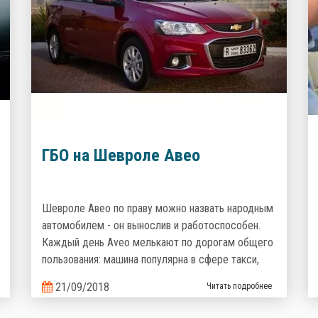
ГБО на Шевроле Авео
Шевроле Авео по праву можно назвать народным
автомобилем - он вынослив и работоспособен.
Каждый день Aveo мелькают по дорогам общего
пользования: машина популярна в сфере такси,
курьерских доставок и полюбилась украинцам как
21/09/2018
Читать подробнее
семейный надежный и неприхотливый
автомобиль. Но что поможет сделать его