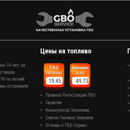
эксплуатацию еще более выгодной? Верно,
комплект газобаллонного оборудования, которое
сэкономит кучу денег на топливе!
Цены на топливо
ее 10 лет, за
станции
10-ти летний
19.45 49.73
 мы установили
Правила Регистрации ГБО
Гарантия
Калькулятор Экономии
Список Газовых Заправок
Отзывы о ГБО Сервис