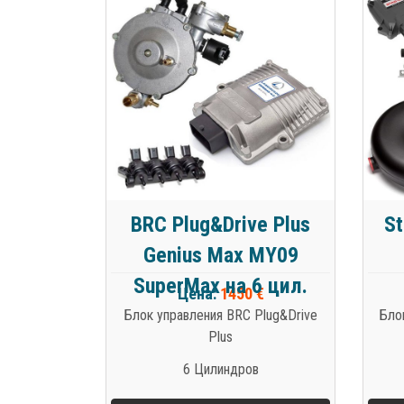
BRC Plug&Drive Plus
St
Genius Max MY09
SuperMax на 6 цил.
Цена:
1450 €
Блок управления BRC Plug&Drive
Бло
Plus
6 Цилиндров