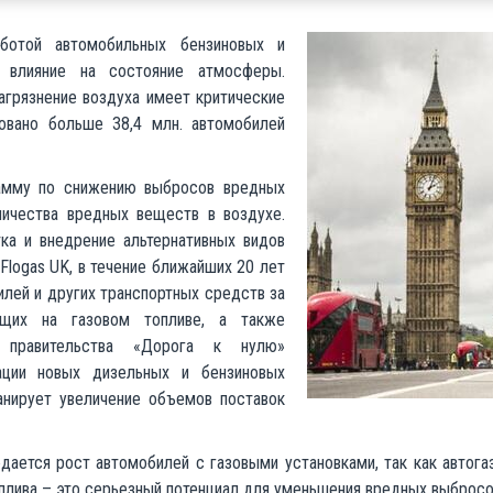
ботой автомобильных бензиновых и
е влияние на состояние атмосферы.
загрязнение воздуха имеет критические
ровано больше 38,4 млн. автомобилей
рамму по снижению выбросов вредных
ичества вредных веществ в воздухе.
ка и внедрение альтернативных видов
logas UK, в течение ближайших 20 лет
лей и других транспортных средств за
ющих на газовом топливе, а также
а правительства «Дорога к нулю»
ации новых дизельных и бензиновых
анирует увеличение объемов поставок
ается рост автомобилей с газовыми установками, так как автог
оплива – это серьезный потенциал для уменьшения вредных выбросо