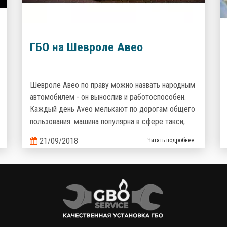
ГБО на Шевроле Авео
Шевроле Авео по праву можно назвать народным
автомобилем - он вынослив и работоспособен.
Каждый день Aveo мелькают по дорогам общего
пользования: машина популярна в сфере такси,
курьерских доставок и полюбилась украинцам как
21/09/2018
Читать подробнее
семейный надежный и неприхотливый
автомобиль. Но что поможет сделать его
эксплуатацию еще более выгодной? Верно,
комплект газобаллонного оборудования, которое
сэкономит кучу денег на топливе!