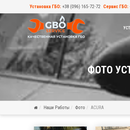
Установка ГБО:
+38 (096) 165-72-72
Сервис ГБО:
УСТ
ФОТО УС
Наши Работы
Фото
ACURA