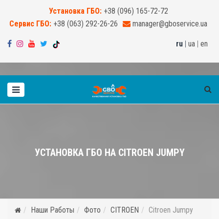
Установка ГБО:
+38 (096) 165-72-72
Сервис ГБО:
+38 (063) 292-26-26
manager@gboservice.ua
ru
|
ua
|
en
УСТАНОВКА ГБО НА CITROEN JUMPY
Наши Работы
Фото
CITROEN
Citroen Jumpy