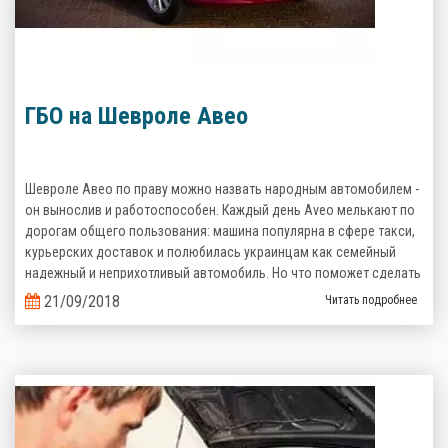
ГБО на Шевроле Авео
Шевроле Авео по праву можно назвать народным автомобилем -
он вынослив и работоспособен. Каждый день Aveo мелькают по
дорогам общего пользования: машина популярна в сфере такси,
курьерских доставок и полюбилась украинцам как семейный
надежный и неприхотливый автомобиль. Но что поможет сделать
его эксплуатацию еще более выгодной? Верно, комплект
21/09/2018
Читать подробнее
газобаллонного оборудования, которое сэкономит кучу денег на
топливе!