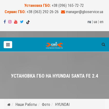
Установка ГБО:
+38 (096) 165-72-72
Сервис ГБО:
+38 (063) 292-26-26
manager@gboservice.ua
ru
|
ua
|
en
УСТАНОВКА ГБО НА HYUNDAI SANTA FE 2.4
Наши Работы
Фото
HYUNDAI