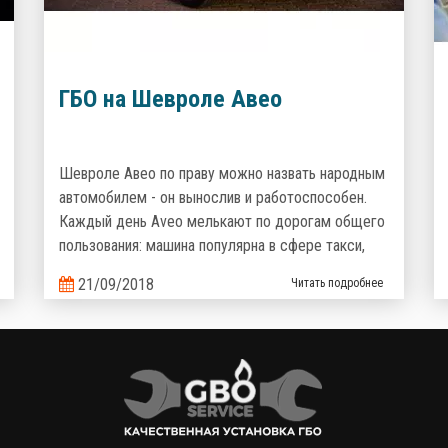
ГБО на Шевроле Авео
Шевроле Авео по праву можно назвать народным
автомобилем - он вынослив и работоспособен.
Каждый день Aveo мелькают по дорогам общего
пользования: машина популярна в сфере такси,
курьерских доставок и полюбилась украинцам как
21/09/2018
Читать подробнее
семейный надежный и неприхотливый
автомобиль. Но что поможет сделать его
эксплуатацию еще более выгодной? Верно,
комплект газобаллонного оборудования, которое
сэкономит кучу денег на топливе!