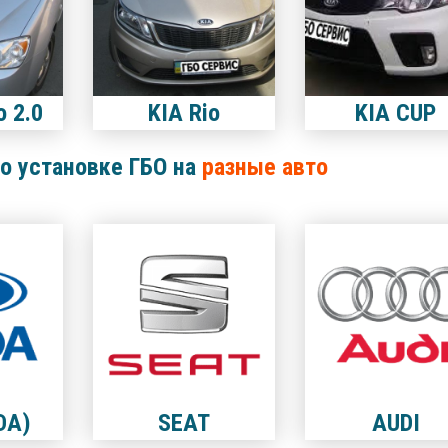
o 2.0
KIA Rio
KIA CUP
о установке ГБО на
разные авто
DA)
SEAT
AUDI