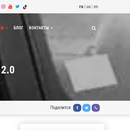
ru
|
ua
|
en
ТЫ
БЛОГ
КОНТАКТЫ
2.0
Поделится: