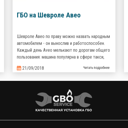
ГБО на Шевроле Авео
Шевроле Авео по праву можно назвать народным
автомобилем - он вынослив и работоспособен.
Каждый день Aveo мелькают по дорогам общего
пользования: машина популярна в сфере такси,
курьерских доставок и полюбилась украинцам как
21/09/2018
Читать подробнее
семейный надежный и неприхотливый
автомобиль. Но что поможет сделать его
эксплуатацию еще более выгодной? Верно,
комплект газобаллонного оборудования, которое
сэкономит кучу денег на топливе!