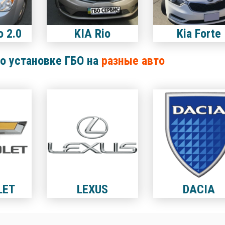
o 2.0
KIA Rio
Kia Forte
о установке ГБО на
разные авто
LET
LEXUS
DACIA