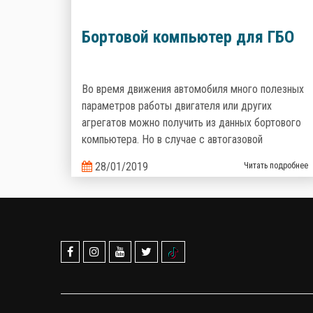
Бортовой компьютер для ГБО
Во время движения автомобиля много полезных
параметров работы двигателя или других
агрегатов можно получить из данных бортового
компьютера. Но в случае с автогазовой
установкой, штатный БК не может отобразить
28/01/2019
Читать подробнее
информацию о работе автогазовой системы.
Именно поэтому производители газобаллонного
оборудования предлагают альтернативные
варианты.