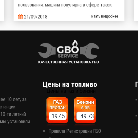
пользования: машина популярна в сфере такси,
курьерских доставок и полюбилась украинцам как
21/09/2018
Читать подробнее
семейный надежный и неприхотливый
автомобиль. Но что поможет сделать его
эксплуатацию еще более выгодной? Верно,
комплект газобаллонного оборудования, которое
сэкономит кучу денег на топливе!
Цены на топливо
ее 10 лет, за
станции
10-ти летний
19.45 49.73
 мы установили
Правила Регистрации ГБО