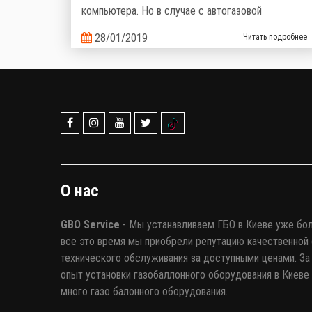
компьютера. Но в случае с автогазовой
установкой, штатный БК не может отобразить
28/01/2019
Читать подробнее
информацию о работе автогазовой системы.
Именно поэтому производители газобаллонного
оборудования предлагают альтернативные
варианты.
О нас
GBO Service
- Мы устанавливаем ГБО в Киеве уже бол
все это время мы приобрели репутацию качественной 
технического обслуживания за доступными ценами. За 
опыт установки газобаллонного оборудования в Киеве
много газо балонного оборудования.