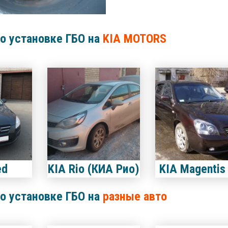
о установке ГБО на
KIA MOTORS
ed
KIA Rio (КИА Рио)
KIA Magentis 
о установке ГБО на
разные авто