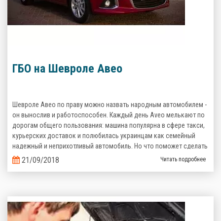
ГБО на Шевроле Авео
Шевроле Авео по праву можно назвать народным автомобилем -
он вынослив и работоспособен. Каждый день Aveo мелькают по
дорогам общего пользования: машина популярна в сфере такси,
курьерских доставок и полюбилась украинцам как семейный
надежный и неприхотливый автомобиль. Но что поможет сделать
его эксплуатацию еще более выгодной? Верно, комплект
21/09/2018
Читать подробнее
газобаллонного оборудования, которое сэкономит кучу денег на
топливе!