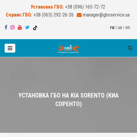
Установка ГБО:
+38 (096) 165-72-72
Сервис ГБО:
+38 (063) 292-26-26
manager@gboservice.ua
ru
|
ua
|
en
УСТАНОВКА ГБО НА KIA SORENTO (КИА
СОРЕНТО)