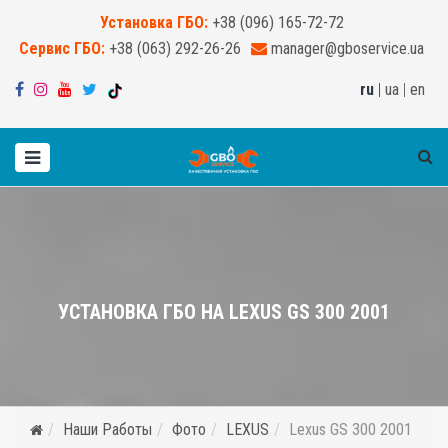
Установка ГБО:
+38 (096) 165-72-72
Сервис ГБО:
+38 (063) 292-26-26
manager@gboservice.ua
ru
|
ua
|
en
УСТАНОВКА ГБО НА LEXUS GS 300 2001
Наши Работы
Фото
LEXUS
Lexus GS 300 2001