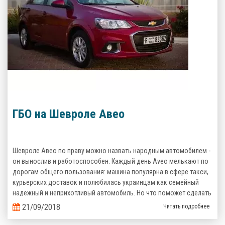
ГБО на Шевроле Авео
Шевроле Авео по праву можно назвать народным автомобилем -
он вынослив и работоспособен. Каждый день Aveo мелькают по
дорогам общего пользования: машина популярна в сфере такси,
курьерских доставок и полюбилась украинцам как семейный
надежный и неприхотливый автомобиль. Но что поможет сделать
его эксплуатацию еще более выгодной? Верно, комплект
21/09/2018
Читать подробнее
газобаллонного оборудования, которое сэкономит кучу денег на
топливе!