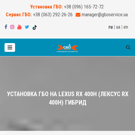
Установка ГБО:
+38 (096) 165-72-72
Сервис ГБО:
+38 (063) 292-26-26
manager@gboservice.ua
ru
|
ua
|
en
УСТАНОВКА ГБО НА LEXUS RX 400H (ЛЕКСУС RX
400H) ГИБРИД