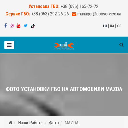
Установка ГБО:
+38 (096) 165-72-72
Сервис ГБО:
+38 (063) 292-26-26
manager@gboservice.ua
ru
|
ua
|
en
ФОТО УСТАНОВКИ ГБО НА АВТОМОБИЛИ MAZDA
Наши Работы
Фото
MAZDA