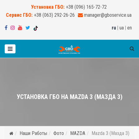
Установка ГБО:
+38 (096) 165-72-72
Сервис ГБО:
+38 (063) 292-26-26
manager@gboservice.ua
ru
|
ua
|
en
УСТАНОВКА ГБО НА MAZDA 3 (МАЗДА 3)
Наши Работы
Фото
MAZDA
Mazda 3 (Мазда 3)