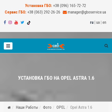
Установка ГБО:
+38 (096) 165-72-72
Сервис ГБО:
+38 (063) 292-26-26
manager@gboservice.ua
ru
|
ua
|
en
УСТАНОВКА ГБО НА OPEL ASTRA 1.6
Наши Работы
Фото
OPEL
Opel Astra 1.6