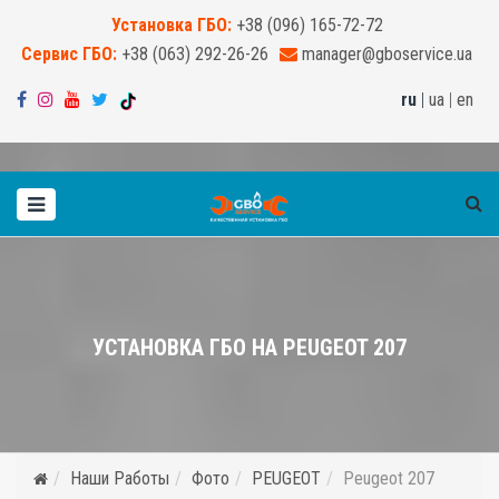
Установка ГБО:
+38 (096) 165-72-72
Сервис ГБО:
+38 (063) 292-26-26
manager@gboservice.ua
ru
|
ua
|
en
УСТАНОВКА ГБО НА PEUGEOT 207
Наши Работы
Фото
PEUGEOT
Peugeot 207