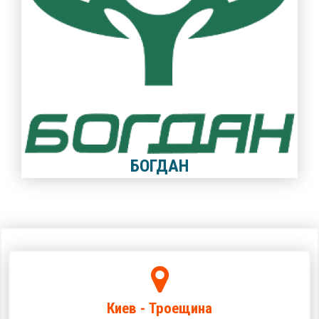
БОГДАН
Киев - Троещина