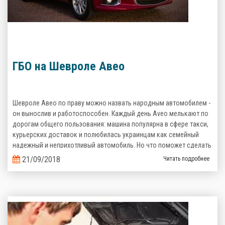
ГБО на Шевроле Авео
Шевроле Авео по праву можно назвать народным автомобилем -
он вынослив и работоспособен. Каждый день Aveo мелькают по
дорогам общего пользования: машина популярна в сфере такси,
курьерских доставок и полюбилась украинцам как семейный
надежный и неприхотливый автомобиль. Но что поможет сделать
его эксплуатацию еще более выгодной? Верно, комплект
21/09/2018
Читать подробнее
газобаллонного оборудования, которое сэкономит кучу денег на
топливе!