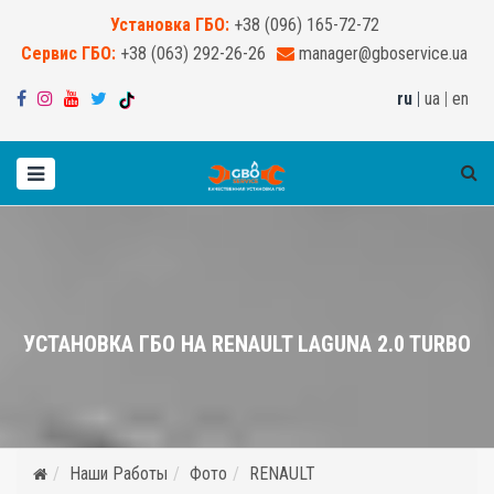
Установка ГБО:
+38 (096) 165-72-72
Сервис ГБО:
+38 (063) 292-26-26
manager@gboservice.ua
ru
|
ua
|
en
УСТАНОВКА ГБО НА RENAULT LAGUNA 2.0 TURBO
Наши Работы
Фото
RENAULT