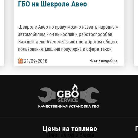
ГБО на Шевроле Авео
Шевроле Авео по праву можно назвать народным
автомобилем - он вынослив и работоспособен.
Каждый день Aveo мелькают по дорогам общего
пользования: машина популярна в сфере такси,
курьерских доставок и полюбилась украинцам как
21/09/2018
Читать подробнее
семейный надежный и неприхотливый
автомобиль. Но что поможет сделать его
эксплуатацию еще более выгодной? Верно,
комплект газобаллонного оборудования, которое
сэкономит кучу денег на топливе!
Цены на топливо