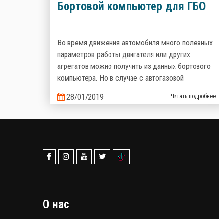
Бортовой компьютер для ГБО
Во время движения автомобиля много полезных
параметров работы двигателя или других
агрегатов можно получить из данных бортового
компьютера. Но в случае с автогазовой
установкой, штатный БК не может отобразить
28/01/2019
Читать подробнее
информацию о работе автогазовой системы.
Именно поэтому производители газобаллонного
оборудования предлагают альтернативные
варианты.
О нас