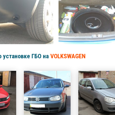
о установке ГБО на
VOLKSWAGEN