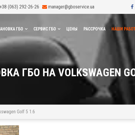
+38 (063) 292-26-26
manager@gboservice.ua
АНОВКА ГБО
СЕРВИС ГБО
ЦЕНЫ
РАССРОЧКА
НАШИ РАБО
ВКА ГБО НА VOLKSWAGEN GOL
kswagen Golf 5 1.6