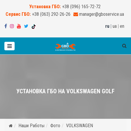
Установка ГБО:
+38 (096) 165-72-72
Сервис ГБО:
+38 (063) 292-26-26
manager@gboservice.ua
ru
|
ua
|
en
УСТАНОВКА ГБО НА VOLKSWAGEN GOLF
Наши Работы
Фото
VOLKSWAGEN