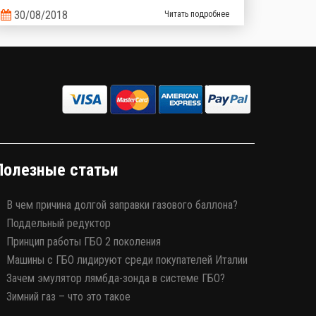
30/08/2018
Читать подробнее
Полезные статьи
В чем причина долгой заправки газового баллона?
Поддельный редуктор
Принцип работы ГБО 2 поколения
Машины с ГБО лидируют среди покупателей Италии
Зачем эмулятор лямбда-зонда в системе ГБО?
Зимний газ – что это такое