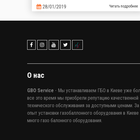
установкой, штатный БК не может отобразить
28/01/2019
Читать подробнее
информацию о работе автогазовой системы.
Именно поэтому производители газобаллонного
оборудования предлагают альтернативные
варианты.
О нас
GBO Service
- Мы устанавливаем ГБО в Киеве уже бол
все это время мы приобрели репутацию качественной 
технического обслуживания за доступными ценами. За 
опыт установки газобаллонного оборудования в Киеве
много газо балонного оборудования.