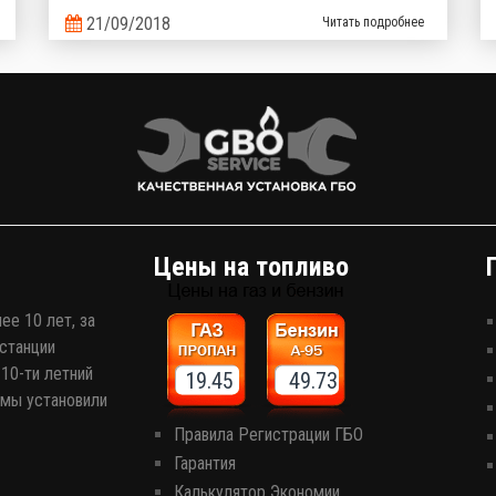
курьерских доставок и полюбилась украинцам как
21/09/2018
Читать подробнее
семейный надежный и неприхотливый
автомобиль. Но что поможет сделать его
эксплуатацию еще более выгодной? Верно,
комплект газобаллонного оборудования, которое
сэкономит кучу денег на топливе!
Цены на топливо
ее 10 лет, за
станции
10-ти летний
19.45 49.73
 мы установили
Правила Регистрации ГБО
Гарантия
Калькулятор Экономии