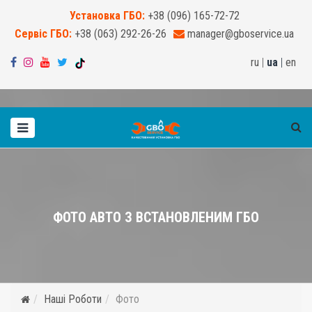
Установка ГБО:
+38 (096) 165-72-72
Сервіс ГБО:
+38 (063) 292-26-26
manager@gboservice.ua
ru
|
ua
|
en
ФОТО АВТО З ВСТАНОВЛЕНИМ ГБО
Наші Роботи
Фото