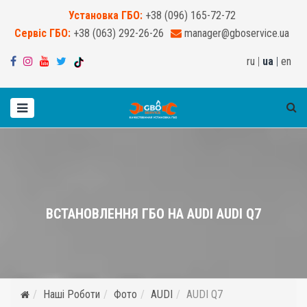
Установка ГБО:
+38 (096) 165-72-72
Сервіс ГБО:
+38 (063) 292-26-26
manager@gboservice.ua
ru
|
ua
|
en
ВСТАНОВЛЕННЯ ГБО НА AUDI AUDI Q7
Наші Роботи
Фото
AUDI
AUDI Q7