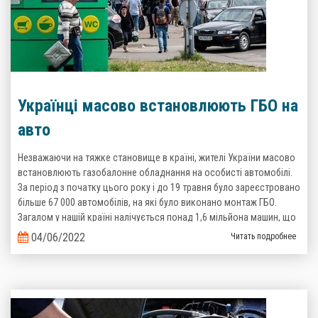
Українці масово встановлюють ГБО на
авто
Незважаючи на тяжке становище в країні, жителі України масово
встановлюють газобалонне обладнання на особисті автомобілі.
За період з початку цього року і до 19 травня було зареєстровано
більше 67 000 автомобілів, на які було виконано монтаж ГБО.
Загалом у нашій країні налічується понад 1,6 мільйона машин, що
пересуваються на зрідженому газі. Такі дані надані Головним
04/06/2022
Читать подробнее
сервісним центром Міністерства Внутрішніх справ України.