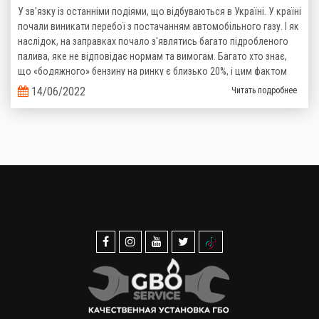
У зв'язку із останніми подіями, що відбуваються в Україні. У країні
почали виникати перебої з постачанням автомобільного газу. І як
наслідок, на заправках почало з'являтись багато підробленого
палива, яке не відповідає нормам та вимогам. Багато хто знає,
що «бодяжного» бензину на ринку є близько 20%, і цим фактом
важко когось здивувати, то тепер ситуація з неякісним газом теж
14/06/2022
Читать подробнее
стає реальністю.