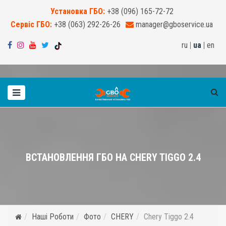
Установка ГБО:
+38 (096) 165-72-72
Сервіс ГБО:
+38 (063) 292-26-26
manager@gboservice.ua
ru
|
ua
|
en
ВСТАНОВЛЕННЯ ГБО НА CHERY TIGGO 2.4
Наші Роботи
Фото
CHERY
Chery Tiggo 2.4