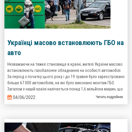
Українці масово встановлюють ГБО на
авто
Незважаючи на тяжке становище в країні, жителі України масово
встановлюють газобалонне обладнання на особисті автомобілі.
За період з початку цього року і до 19 травня було зареєстровано
більше 67 000 автомобілів, на які було виконано монтаж ГБО.
Загалом у нашій країні налічується понад 1,6 мільйона машин, що
пересуваються на зрідженому газі. Такі дані надані Головним
04/06/2022
Читать подробнее
сервісним центром Міністерства Внутрішніх справ України.