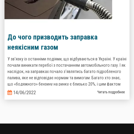
До чого призводить заправка
неякісним газом
У зв'язку із останніми подіями, що відбуваються в Україні. У країні
почали виникати перебої з постачанням автомобільного газу. І як
наслідок, на заправках почало з'являтись багато підробленого
палива, яке не відповідає нормам та вимогам. Багато хто знає,
що «бодяжного» бензину на ринку є близько 20%, і цим фактом
важко когось здивувати, то тепер ситуація з неякісним газом теж
14/06/2022
Читать подробнее
стає реальністю.