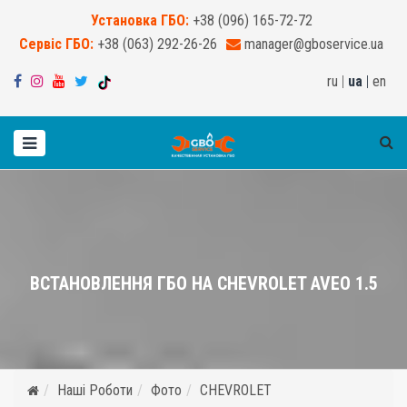
Установка ГБО:
+38 (096) 165-72-72
Сервіс ГБО:
+38 (063) 292-26-26
manager@gboservice.ua
ru
|
ua
|
en
ВСТАНОВЛЕННЯ ГБО НА CHEVROLET AVEO 1.5
Наші Роботи
Фото
CHEVROLET