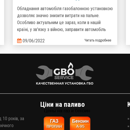
компанії ГБО-Сервіс
Обладнання автомобіля газобалонною установкою
дозволяє значно знизити витрати на пальне.
Особливо актуальним це зараз, коли в нашій
країні, у зв'язку з війною, заправити автомобіль
дизельним паливом або бензином, стало досить
09/06/2022
Читать подробнее
проблематично.
Ціни на паливо
 10 років, за
хнічного