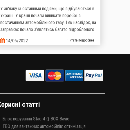
У зв'язку із останніми подіями, що відбуваються в
Україні. У країні почали виникати перебої з
постачанням автомобільного газу. І як наслідок, на
заправках почало з'являтись багато підробленого
палива, яке не відповідає нормам та вимогам.
14/06/2022
Читать подробнее
Багато хто знає, що «бодяжного» бензину на
ринку є близько 20%, і цим фактом важко когось
здивувати, то тепер ситуація з неякісним газом
теж стає реальністю.
Корисні статті
Блок керування Stag-4 Q-BOX Basic
ГБО для вантажних автомобілів: оптимізація