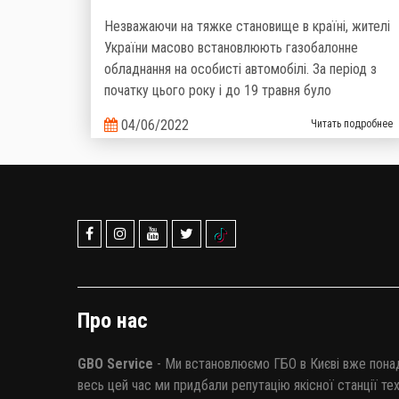
Незважаючи на тяжке становище в країні, жителі
України масово встановлюють газобалонне
обладнання на особисті автомобілі. За період з
початку цього року і до 19 травня було
зареєстровано більше 67 000 автомобілів, на які
04/06/2022
Читать подробнее
було виконано монтаж ГБО. Загалом у нашій країні
налічується понад 1,6 мільйона машин, що
пересуваються на зрідженому газі. Такі дані
надані Головним сервісним центром Міністерства
Внутрішніх справ України.
Про нас
GBO Service
- Ми встановлюємо ГБО в Києві вже понад
весь цей час ми придбали репутацію якісної станції те