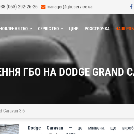
+38 (063) 292-26-26
manager@gboservice.ua
НОВЛЕННЯ ГБО
СЕРВІС ГБО
ЦІНИ
РОЗСТРОЧКА
НАШІ РО
ННЯ ГБО НА DODGE GRAND C
d Caravan 3.6
Dodge Caravan
— це мінівени, що виробл