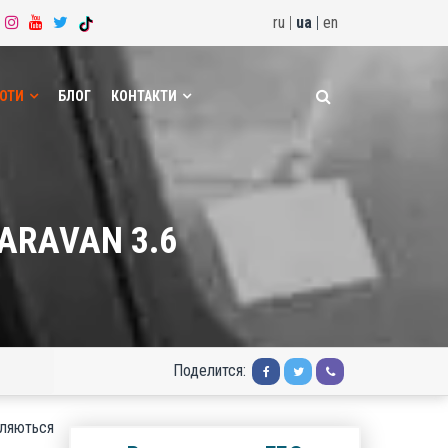
ru
|
ua
|
en
БОТИ
БЛОГ
КОНТАКТИ
ARAVAN 3.6
Поделится:
яються