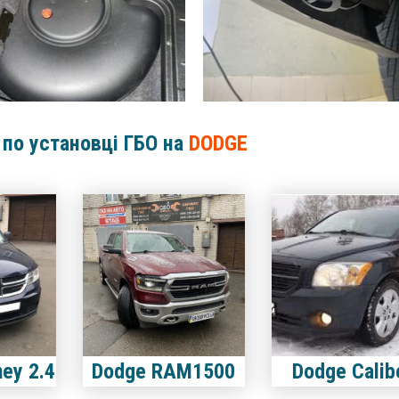
 по установці ГБО на
DODGE
ey 2.4
Dodge RAM1500
Dodge Calib