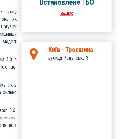
Встановлене ГБО
07 році
оні, як
Chrysler
алишивши
ї моделі
Київ - Троєщина
вулиця Радунська 3
им 4,0 л
lex-Fuel
ку, як в
а сильно
tar 3,6-
оробкою
для всіх