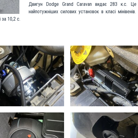
Двигун Dodge Grand Caravan видає 283 к.с. Це
найпотужніших силових установок в класі мінівенів.
за 10,2 с.