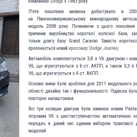
компанією
Dodge
з 1983 року.
П'яте покоління мінівена дебютувало в 20
на Північноамериканському міжнародному автосал
модель 2008 року. Починаючи з цього покоління 
припинив виробництво короткої колісної бази, з
тільки довгу базу Grand Caravan. Замість коротко
пропонується новий
кросовер
Dodge Journey
.
Автомобіль комплектується 3,8 л V6 двигуном і нов
V6, що агрегатуються з 6-ст. АКПП, а також 3,3 л F
V6, що агрегатується з 4-ст. АКПП.
Основні зміни були зроблені для 2011 модельного ро
області дизайну так і функціональності. Підвіска бул
повторно налаштована.
Всі три колишні двигуни були замінені новим Pentas
літровим V6 з шестиступінчастою автоматичною к
передач, в даний час єдиним вибором трансмісії 
моделей.