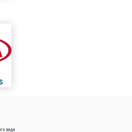
S
ого види