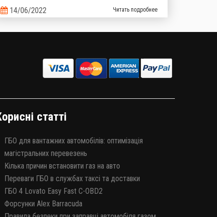
палива, яке не відповідає нормам та вимогам.
14/06/2022
Читать подробнее
Багато хто знає, що «бодяжного» бензину на
ринку є близько 20%, і цим фактом важко когось
здивувати, то тепер ситуація з неякісним газом
теж стає реальністю.
Корисні статті
ГБО для вантажних автомобілів: оптимізація
магістральних перевезень
Кілька причин встановити газ на авто
Переваги ГБО в службах таксі та доставки
ГБО 4 Lovato Easy Fast C-OBD2
Форсунки Alex Barracuda
Правила безпеки при заправці автомобіля газом