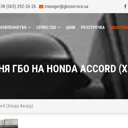
+38 (063) 292-26-26
manager@gboservice.ua
НОВЛЕННЯ ГБО
СЕРВІС ГБО
ЦІНИ
РОЗСТРОЧКА
НАШІ РО
Я ГБО НА HONDA ACCORD (
rd (Хонда Акорд)