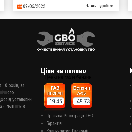
дизельним паливом або бензином, стало досить
09/06/2022
Читать подробнее
проблематично.
Ціни на паливо
 10 років, за
хнічного
досвід установки
19.45 49.73
а більш ніж 8
Правила Реєстрації ГБО
Гарантія
Калькулятор Економії