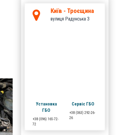
Київ - Троєщина
вулиця Радунська 3
Установка
Сервіс ГБО
ГБО
+38 (063) 292-26-
26
+38 (096) 165-72-
72