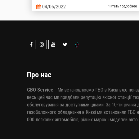
зареєстровано більше 67 000 автомобілів, на які
04/06/2022
Читать подробнее
було виконано монтаж ГБО. Загалом у нашій країні
налічується понад 1,6 мільйона машин, що
пересуваються на зрідженому газі. Такі дані
надані Головним сервісним центром Міністерства
Внутрішніх справ України.
Про нас
GBO Service
- Ми встановлюємо ГБО в Києві вже понад
весь цей час ми придбали репутацію якісної станції те
обслуговування за доступними цінами. За 10-ти річний 
газобалонного обладнання в Києві ми встановили ГБО н
000 легкових автомобілів, різних марок і моделей авто.