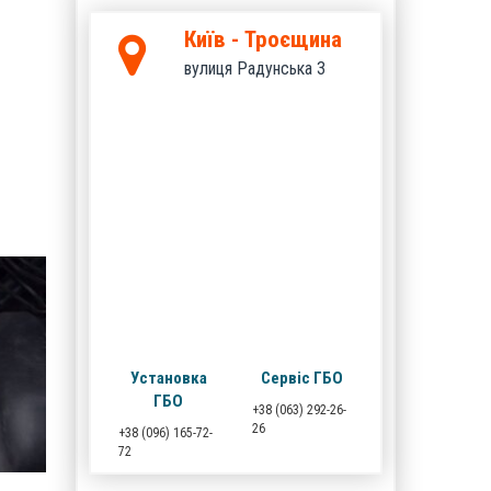
Київ - Троєщина
вулиця Радунська 3
Установка
Сервіс ГБО
ГБО
+38 (063) 292-26-
26
+38 (096) 165-72-
72