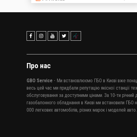
було виконано монтаж ГБО. Загалом у нашій країні
налічується понад 1,6 мільйона машин, що
пересуваються на зрідженому газі. Такі дані
надані Головним сервісним центром Міністерства
Внутрішніх справ України.
Про нас
GBO Service
- Ми встановлюємо ГБО в Києві вже понад
весь цей час ми придбали репутацію якісної станції те
обслуговування за доступними цінами. За 10-ти річний 
газобалонного обладнання в Києві ми встановили ГБО н
000 легкових автомобілів, різних марок і моделей авто.