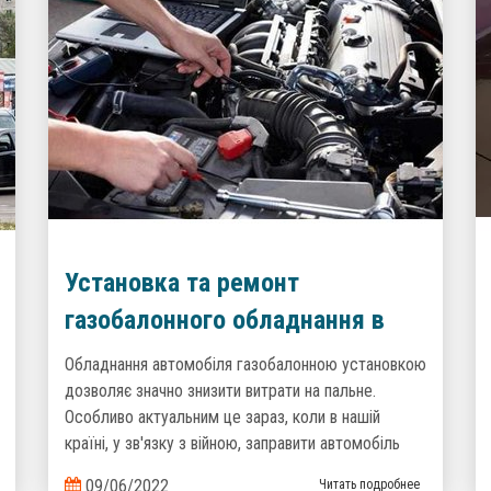
Установка та ремонт
газобалонного обладнання в
компанії ГБО-Сервіс
Обладнання автомобіля газобалонною установкою
дозволяє значно знизити витрати на пальне.
Особливо актуальним це зараз, коли в нашій
країні, у зв'язку з війною, заправити автомобіль
дизельним паливом або бензином, стало досить
09/06/2022
Читать подробнее