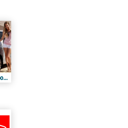
Hyundai i10 (Хюндай i10)