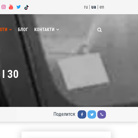
ru
|
ua
|
en
БОТИ
БЛОГ
КОНТАКТИ
I 30
Поделится: