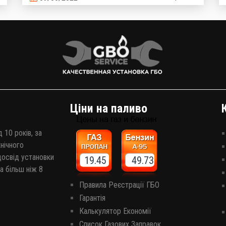
проблематично.
Ціни на паливо
 10 років, за
хнічного
досвід установки
19.45 49.73
а більш ніж 8
Правила Реєстрації ГБО
Гарантія
Калькулятор Економії
Список Газових Заправок