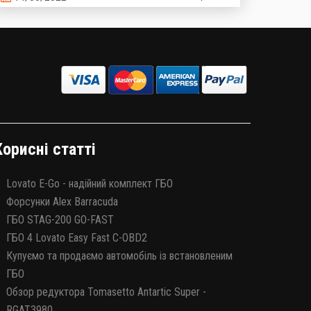
Багато хто знає, що «бодяжного» бензину на
ринку є близько 20%, і цим фактом важко когось
здивувати, то тепер ситуація з неякісним газом
теж стає реальністю.
Корисні статті
Lovato E-Go - надійний комплект ГБО
Форсунки Alex Barracuda
ГБО STAG-200 GO-FAST
ГБО 4 Lovato Easy Fast C-OBD2
Купуємо та продаємо автомобіль із встановленим
ГБО
Обзор редуктора Tomasetto Antartic Super -
RGAT3980