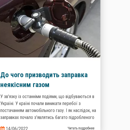
До чого призводить заправка
неякісним газом
У зв'язку із останніми подіями, що відбуваються в
Україні. У країні почали виникати перебої з
постачанням автомобільного газу. І як наслідок, на
заправках почало з'являтись багато підробленого
палива, яке не відповідає нормам та вимогам.
14/06/2022
Читать подробнее