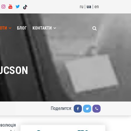
ru
|
ua
|
en
БОТИ
БЛОГ
КОНТАКТИ
TUCSON
Поделится:
волюція