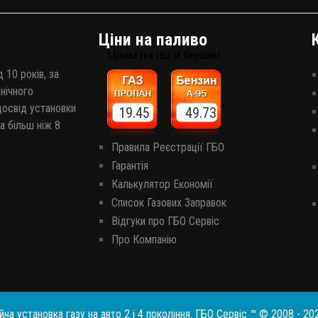
Ціни на паливо
 10 років, за
хнічного
досвід установки
19.45 49.73
а більш ніж 8
Правила Реєстрації ГБО
Гарантія
Калькулятор Економії
Список Газових Заправок
Відгуки про ГБО Сервіс
Про Компанію
йна установка газу на авто 2 і 4 покоління. ГБО Сервіс ™ © 2008 - 20