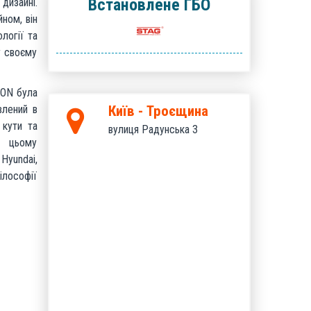
Встановлене ГБО
изайні.
ном, він
логії та
у своєму
SON була
влений в
Київ - Троєщина
 кути та
вулиця Радунська 3
в цьому
yundai,
ілософії