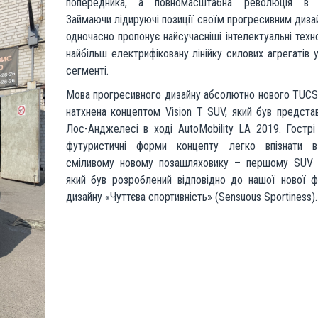
попередника, а повномасштабна революція в д
Займаючи лідируючі позиції своїм прогресивним дизай
одночасно пропонує найсучасніші інтелектуальні техно
найбільш електрифіковану лінійку силових агрегатів 
сегменті.
Мова прогресивного дизайну абсолютно нового TUC
натхнена концептом Vision T SUV, який був предста
Лос-Анджелесі в ході AutoMobility LA 2019. Гострі
футуристичні форми концепту легко впізнати 
сміливому новому позашляховику – першому SUV H
який був розроблений відповідно до нашої нової ф
дизайну «Чуттєва спортивність» (Sensuous Sportiness).