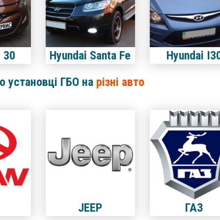
I 30
Hyundai Santa Fe
Hyundai I3
по установці ГБО на
різні авто
JEEP
ГАЗ