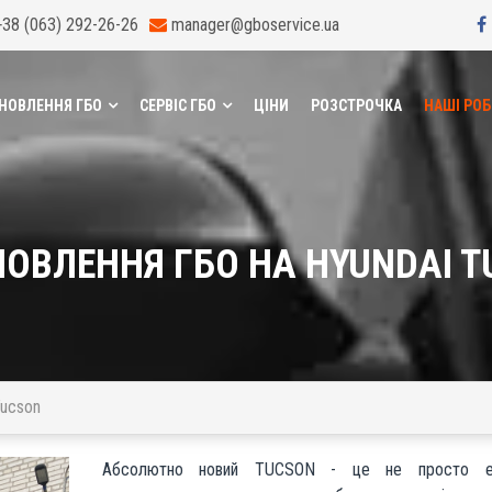
+38 (063) 292-26-26
manager@gboservice.ua
НОВЛЕННЯ ГБО
СЕРВІС ГБО
ЦІНИ
РОЗСТРОЧКА
НАШІ РО
ОВЛЕННЯ ГБО НА HYUNDAI 
Tucson
Абсолютно новий TUCSON - це не просто е