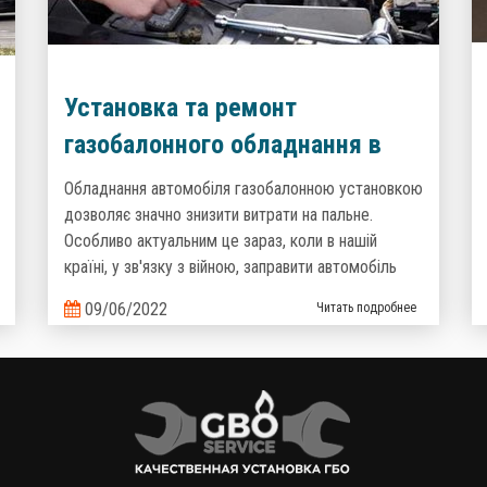
Установка та ремонт
газобалонного обладнання в
компанії ГБО-Сервіс
Обладнання автомобіля газобалонною установкою
дозволяє значно знизити витрати на пальне.
Особливо актуальним це зараз, коли в нашій
країні, у зв'язку з війною, заправити автомобіль
дизельним паливом або бензином, стало досить
09/06/2022
Читать подробнее
проблематично.