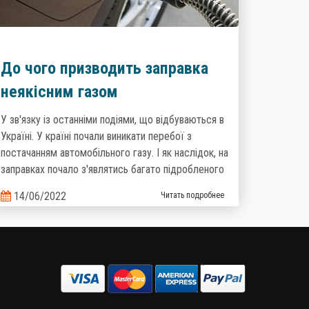
До чого призводить заправка
неякісним газом
У зв'язку із останніми подіями, що відбуваються в
Україні. У країні почали виникати перебої з
постачанням автомобільного газу. І як наслідок, на
заправках почало з'являтись багато підробленого
палива, яке не відповідає нормам та вимогам.
14/06/2022
Читать подробнее
Багато хто знає, що «бодяжного» бензину на
ринку є близько 20%, і цим фактом важко когось
здивувати, то тепер ситуація з неякісним газом
теж стає реальністю.