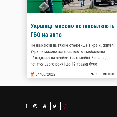
Українці масово встановлюють
ГБО на авто
Незважаючи на тяжке становище в країні, жителі
України масово встановлюють газобалонне
обладнання на особисті автомобілі. За період з
початку цього року і до 19 травня було
зареєстровано більше 67 000 автомобілів, на які
04/06/2022
Читать подробнее
було виконано монтаж ГБО. Загалом у нашій країні
налічується понад 1,6 мільйона машин, що
пересуваються на зрідженому газі. Такі дані
надані Головним сервісним центром Міністерства
Внутрішніх справ України.