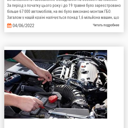
За період з початку цього року і до 19 травня було зареєстровано
більше 67 000 автомобілів, на які було виконано монтаж ГБО.
Загалом у нашій країні налічується понад 1,6 мільйона машин, що
пересуваються на зрідженому газі. Такі дані надані Головним
04/06/2022
Читать подробнее
сервісним центром Міністерства Внутрішніх справ України.