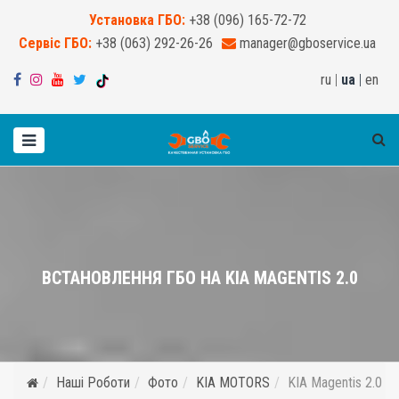
Установка ГБО:
+38 (096) 165-72-72
Сервіс ГБО:
+38 (063) 292-26-26
manager@gboservice.ua
ru
|
ua
|
en
ВСТАНОВЛЕННЯ ГБО НА KIA MAGENTIS 2.0
Наші Роботи
Фото
KIA MOTORS
KIA Magentis 2.0