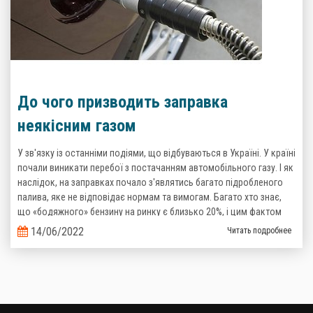
До чого призводить заправка
неякісним газом
У зв'язку із останніми подіями, що відбуваються в Україні. У країні
почали виникати перебої з постачанням автомобільного газу. І як
наслідок, на заправках почало з'являтись багато підробленого
палива, яке не відповідає нормам та вимогам. Багато хто знає,
що «бодяжного» бензину на ринку є близько 20%, і цим фактом
важко когось здивувати, то тепер ситуація з неякісним газом теж
14/06/2022
Читать подробнее
стає реальністю.