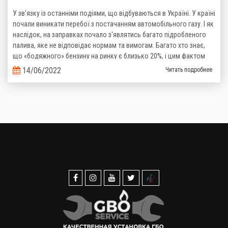
У зв'язку із останніми подіями, що відбуваються в Україні. У країні
почали виникати перебої з постачанням автомобільного газу. І як
наслідок, на заправках почало з'являтись багато підробленого
палива, яке не відповідає нормам та вимогам. Багато хто знає,
що «бодяжного» бензину на ринку є близько 20%, і цим фактом
важко когось здивувати, то тепер ситуація з неякісним газом теж
14/06/2022
Читать подробнее
стає реальністю.