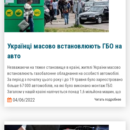
Українці масово встановлюють ГБО на
авто
Незважаючи на тяжке становище в країні, жителі України масово
встановлюють газобалонне обладнання на особисті автомобілі.
За період з початку цього року і до 19 травня було зареєстровано
більше 67 000 автомобілів, на які було виконано монтаж ГБО.
Загалом у нашій країні налічується понад 1,6 мільйона машин, що
пересуваються на зрідженому газі. Такі дані надані Головним
04/06/2022
Читать подробнее
сервісним центром Міністерства Внутрішніх справ України.