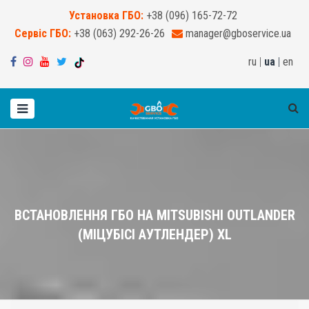
Установка ГБО:
+38 (096) 165-72-72
Сервіс ГБО:
+38 (063) 292-26-26
manager@gboservice.ua
ru
|
ua
|
en
ВСТАНОВЛЕННЯ ГБО НА MITSUBISHI OUTLANDER
(МІЦУБІСІ АУТЛЕНДЕР) XL