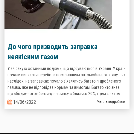
До чого призводить заправка
неякісним газом
У зв'язку із останніми подіями, що відбуваються в Україні. У країні
почали виникати перебої з постачанням автомобільного газу. І як
наслідок, на заправках почало з'являтись багато підробленого
палива, яке не відповідає нормам та вимогам. Багато хто знає,
що «бодяжного» бензину на ринку є близько 20%, і цим фактом
важко когось здивувати, то тепер ситуація з неякісним газом теж
14/06/2022
Читать подробнее
стає реальністю.