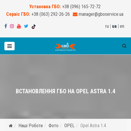
Установка ГБО:
+38 (096) 165-72-72
Сервіс ГБО:
+38 (063) 292-26-26
manager@gboservice.ua
ru
|
ua
|
en
ВСТАНОВЛЕННЯ ГБО НА OPEL ASTRA 1.4
Наші Роботи
Фото
OPEL
Opel Astra 1.4