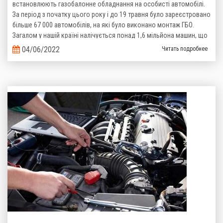
встановлюють газобалонне обладнання на особисті автомобілі.
За період з початку цього року і до 19 травня було зареєстровано
більше 67 000 автомобілів, на які було виконано монтаж ГБО.
Загалом у нашій країні налічується понад 1,6 мільйона машин, що
пересуваються на зрідженому газі. Такі дані надані Головним
04/06/2022
Читать подробнее
сервісним центром Міністерства Внутрішніх справ України.