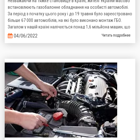
Незважаючи на тяжке становище в країні, жителі України масово
встановлюють газобалонне обладнання на особисті автомобілі.
За період з початку цього року і до 19 травня було зареєстровано
більше 67 000 автомобілів, на які було виконано монтаж ГБО.
Загалом у нашій країні налічується понад 1,6 мільйона машин, що
пересуваються на зрідженому газі. Такі дані надані Головним
04/06/2022
Читать подробнее
сервісним центром Міністерства Внутрішніх справ України.