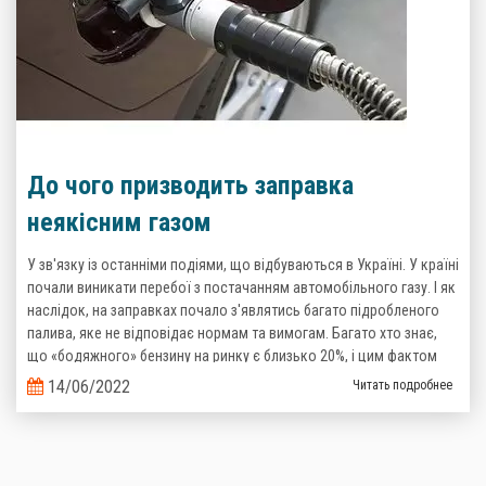
До чого призводить заправка
неякісним газом
У зв'язку із останніми подіями, що відбуваються в Україні. У країні
почали виникати перебої з постачанням автомобільного газу. І як
наслідок, на заправках почало з'являтись багато підробленого
палива, яке не відповідає нормам та вимогам. Багато хто знає,
що «бодяжного» бензину на ринку є близько 20%, і цим фактом
важко когось здивувати, то тепер ситуація з неякісним газом теж
14/06/2022
Читать подробнее
стає реальністю.