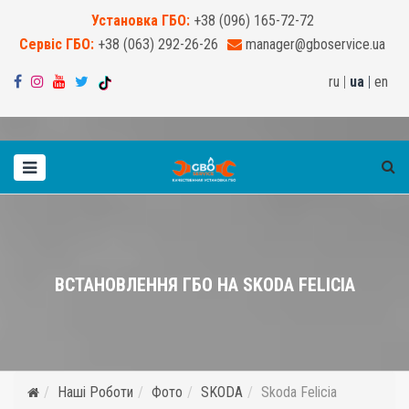
Установка ГБО:
+38 (096) 165-72-72
Сервіс ГБО:
+38 (063) 292-26-26
manager@gboservice.ua
ru
|
ua
|
en
ВСТАНОВЛЕННЯ ГБО НА SKODA FELICIA
Наші Роботи
Фото
SKODA
Skoda Felicia