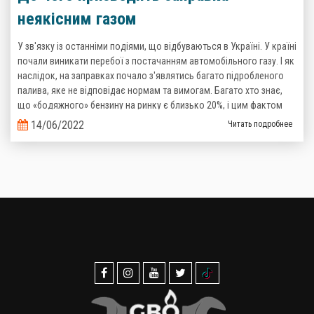
неякісним газом
У зв'язку із останніми подіями, що відбуваються в Україні. У країні
почали виникати перебої з постачанням автомобільного газу. І як
наслідок, на заправках почало з'являтись багато підробленого
палива, яке не відповідає нормам та вимогам. Багато хто знає,
що «бодяжного» бензину на ринку є близько 20%, і цим фактом
важко когось здивувати, то тепер ситуація з неякісним газом теж
14/06/2022
Читать подробнее
стає реальністю.