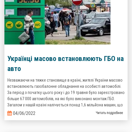
Українці масово встановлюють ГБО на
авто
Незважаючи на тяжке становище в країні, жителі України масово
встановлюють газобалонне обладнання на особисті автомобілі.
За період з початку цього року і до 19 травня було зареєстровано
більше 67 000 автомобілів, на які було виконано монтаж ГБО.
Загалом у нашій країні налічується понад 1,6 мільйона машин, що
пересуваються на зрідженому газі. Такі дані надані Головним
04/06/2022
Читать подробнее
сервісним центром Міністерства Внутрішніх справ України.