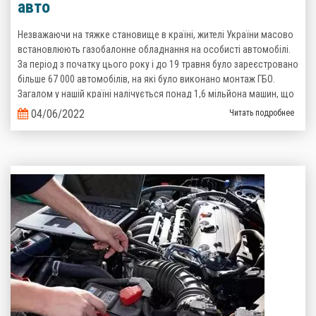
авто
Незважаючи на тяжке становище в країні, жителі України масово
встановлюють газобалонне обладнання на особисті автомобілі.
За період з початку цього року і до 19 травня було зареєстровано
більше 67 000 автомобілів, на які було виконано монтаж ГБО.
Загалом у нашій країні налічується понад 1,6 мільйона машин, що
пересуваються на зрідженому газі. Такі дані надані Головним
04/06/2022
Читать подробнее
сервісним центром Міністерства Внутрішніх справ України.