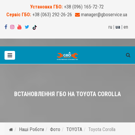
Установка ГБО:
+38 (096) 165-72-72
Сервіс ГБО:
+38 (063) 292-26-26
manager@gboservice.ua
ru
|
ua
|
en
ВСТАНОВЛЕННЯ ГБО НА TOYOTA COROLLA
Наші Роботи
Фото
TOYOTA
Toyota Corolla