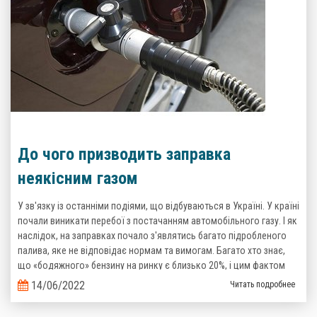
До чого призводить заправка
неякісним газом
У зв'язку із останніми подіями, що відбуваються в Україні. У країні
почали виникати перебої з постачанням автомобільного газу. І як
наслідок, на заправках почало з'являтись багато підробленого
палива, яке не відповідає нормам та вимогам. Багато хто знає,
що «бодяжного» бензину на ринку є близько 20%, і цим фактом
важко когось здивувати, то тепер ситуація з неякісним газом теж
14/06/2022
Читать подробнее
стає реальністю.