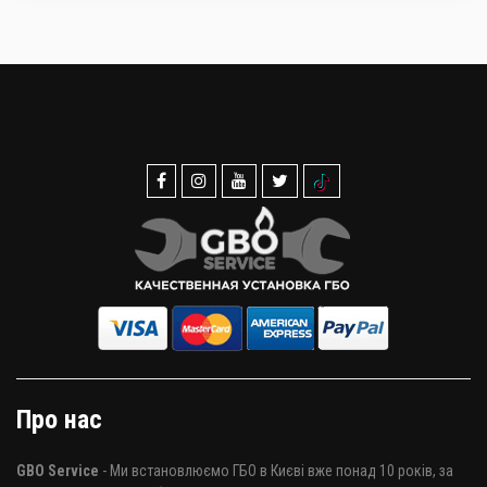
Про нас
GBO Service
- Ми встановлюємо ГБО в Києві вже понад 10 років, за