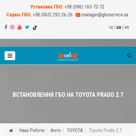
Установка ГБО:
+38 (096) 165-72-72
Сервіс ГБО:
+38 (063) 292-26-26
manager@gboservice.ua
ru
|
ua
|
en
ВСТАНОВЛЕННЯ ГБО НА TOYOTA PRADO 2.7
Наші Роботи
Фото
TOYOTA
Toyota Prado 2.7