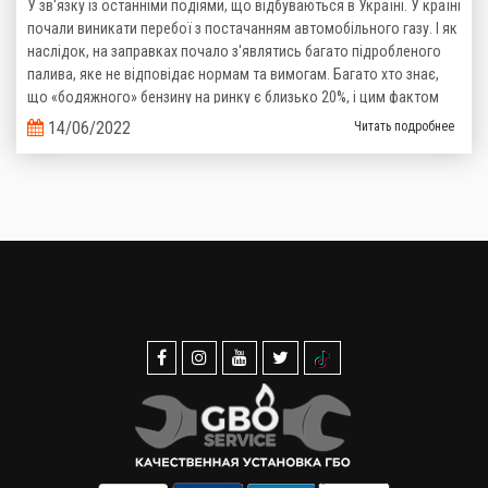
У зв'язку із останніми подіями, що відбуваються в Україні. У країні
почали виникати перебої з постачанням автомобільного газу. І як
наслідок, на заправках почало з'являтись багато підробленого
палива, яке не відповідає нормам та вимогам. Багато хто знає,
що «бодяжного» бензину на ринку є близько 20%, і цим фактом
важко когось здивувати, то тепер ситуація з неякісним газом теж
14/06/2022
Читать подробнее
стає реальністю.