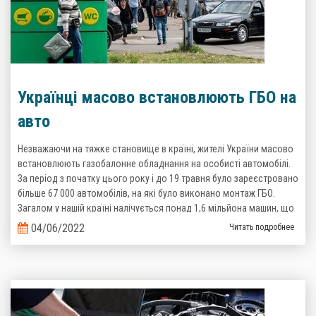
Українці масово встановлюють ГБО на
авто
Незважаючи на тяжке становище в країні, жителі України масово
встановлюють газобалонне обладнання на особисті автомобілі.
За період з початку цього року і до 19 травня було зареєстровано
більше 67 000 автомобілів, на які було виконано монтаж ГБО.
Загалом у нашій країні налічується понад 1,6 мільйона машин, що
пересуваються на зрідженому газі. Такі дані надані Головним
04/06/2022
Читать подробнее
сервісним центром Міністерства Внутрішніх справ України.