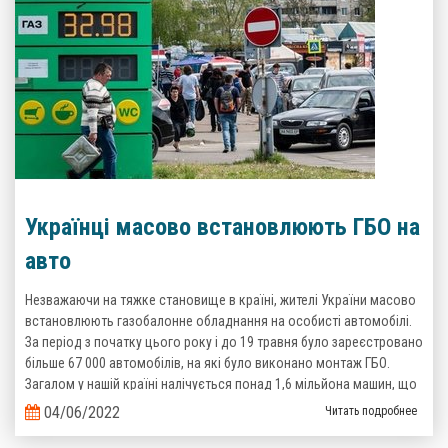
Українці масово встановлюють ГБО на
авто
Незважаючи на тяжке становище в країні, жителі України масово
встановлюють газобалонне обладнання на особисті автомобілі.
За період з початку цього року і до 19 травня було зареєстровано
більше 67 000 автомобілів, на які було виконано монтаж ГБО.
Загалом у нашій країні налічується понад 1,6 мільйона машин, що
пересуваються на зрідженому газі. Такі дані надані Головним
04/06/2022
Читать подробнее
сервісним центром Міністерства Внутрішніх справ України.