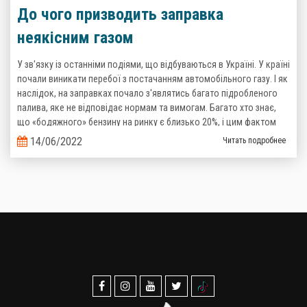
До чого призводить заправка
неякісним газом
У зв'язку із останніми подіями, що відбуваються в Україні. У країні
почали виникати перебої з постачанням автомобільного газу. І як
наслідок, на заправках почало з'являтись багато підробленого
палива, яке не відповідає нормам та вимогам. Багато хто знає,
що «бодяжного» бензину на ринку є близько 20%, і цим фактом
важко когось здивувати, то тепер ситуація з неякісним газом теж
14/06/2022
Читать подробнее
стає реальністю.