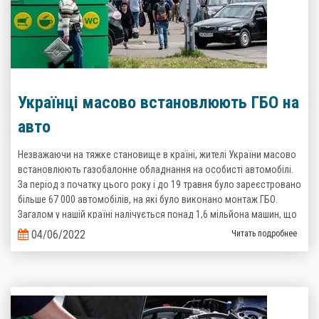
Українці масово встановлюють ГБО на
авто
Незважаючи на тяжке становище в країні, жителі України масово
встановлюють газобалонне обладнання на особисті автомобілі.
За період з початку цього року і до 19 травня було зареєстровано
більше 67 000 автомобілів, на які було виконано монтаж ГБО.
Загалом у нашій країні налічується понад 1,6 мільйона машин, що
пересуваються на зрідженому газі. Такі дані надані Головним
04/06/2022
Читать подробнее
сервісним центром Міністерства Внутрішніх справ України.