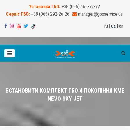
Установка ГБО:
+38 (096) 165-72-72
Сервіс ГБО:
+38 (063) 292-26-26
manager@gboservice.ua
ru
|
ua
|
en
ВСТАНОВИТИ КОМПЛЕКТ ГБО 4 ПОКОЛІННЯ KME
NEVO SKY JET