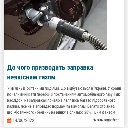
До чого призводить заправка
неякісним газом
У зв'язку із останніми подіями, що відбуваються в Україні. У країні
почали виникати перебої з постачанням автомобільного газу. І як
наслідок, на заправках почало з'являтись багато підробленого
палива, яке не відповідає нормам та вимогам. Багато хто знає,
що «бодяжного» бензину на ринку є близько 20%, і цим фактом
важко когось здивувати, то тепер ситуація з неякісним газом теж
14/06/2022
Читать подробнее
стає реальністю.