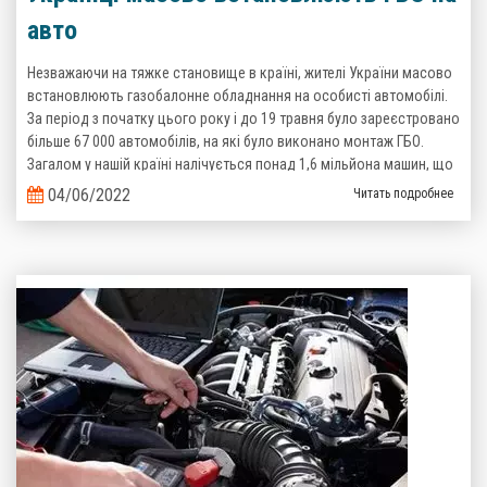
авто
Незважаючи на тяжке становище в країні, жителі України масово
встановлюють газобалонне обладнання на особисті автомобілі.
За період з початку цього року і до 19 травня було зареєстровано
більше 67 000 автомобілів, на які було виконано монтаж ГБО.
Загалом у нашій країні налічується понад 1,6 мільйона машин, що
пересуваються на зрідженому газі. Такі дані надані Головним
04/06/2022
Читать подробнее
сервісним центром Міністерства Внутрішніх справ України.