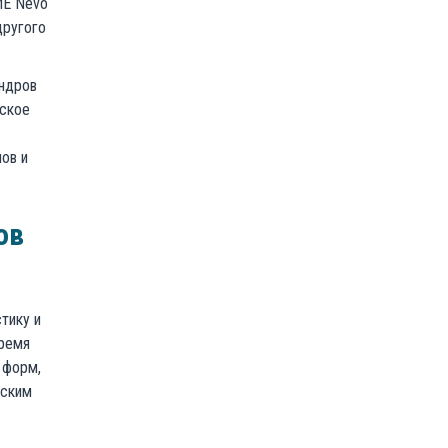
ME Nevo
другого
индров
еское
ов и
ов
тику и
время
 форм,
еским