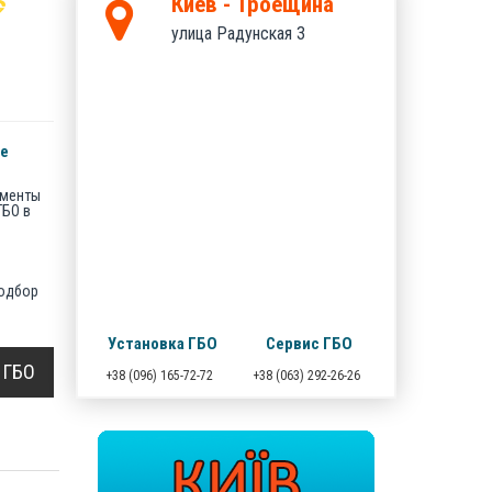
Киев - Троещина
улица Радунская 3
е
ументы
ГБО в
одбор
Установка ГБО
Сервис ГБО
 ГБО
+38 (096) 165-72-72
+38 (063) 292-26-26