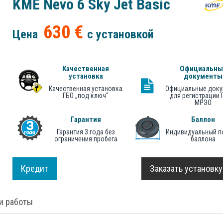
KME Nevo 6 Sky Jet Basic
630 €
Цена
с установкой
Качественная
Официальны
установка
документы
Качественная установка
Официальные док
ГБО „под ключ“
для регистрации 
МРЭО
Гарантия
Баллон
Гарантия 3 года без
Индивидуальный п
ограничения пробега
баллона
Кредит
Заказать установку
и работы