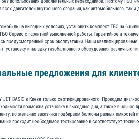
ей без использования дополнительных переходников. Поэтому ГБО K
 всех двигателей внутреннего сгорания, как автомобильного, так и 
омобиль на выгодных условиях, установить комплект ГБО на 6 цил
 ГБО Сервис с гарантией выполненной работы. Гарантийное и технич
есь предусмотренный срок эксплуатации. Наши квалифицированные
т, установку и наладку газобаллонного оборудования различных тип
иальные предложения для клиент
 JET BASIC в Киеве только сертифицированного. Проводим диагнос
ходимости возможна установка в выходные дни, а также в ночное 
иенту: по желанию заказчика подбираем баллоны разных емкостей и
вание проходит необходимое тестирование и соответствует технич