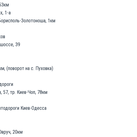
 53км
х, 1-а
 Борисполь-Золотоноша, 1км
ков
 шоссе, 39
км, (поворот на с. Пуховка)
дороги
 57, тр. Киев-Чоп, 78км
втодороги Киев-Одесса
Овруч, 20км