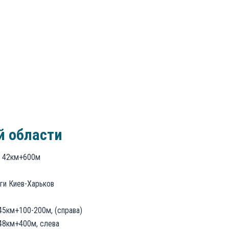
й области
в, 42км+600м
оги Киев-Харьков
 45км+100-200м, (справа)
 48км+400м, слева