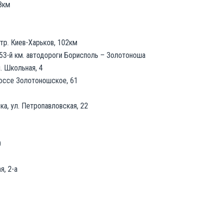
48км
 тр. Киев-Харьков, 102км
53-й км. автодороги Борисполь – Золотоноша
. Школьная, 4
оссе Золотоношское, 61
а, ул. Петропавловская, 22
0
я, 2-а